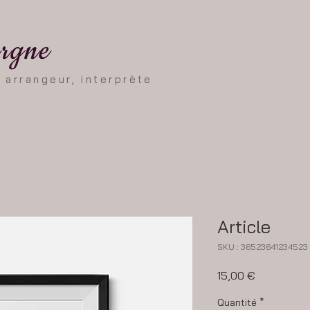
ergne
 arrangeur, interprète
Article
SKU : 36523641234523
Prix
15,00 €
Quantité
*