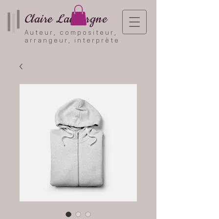
Claire Lauvergne
Auteur, compositeur,
arrangeur, interprète