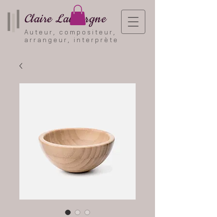
Claire Lauvergne
Auteur, compositeur,
arrangeur, interprète