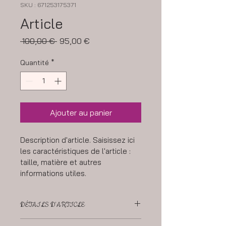
SKU : 671253175371
Article
Prix
Prix
 100,00 € 
95,00 €
original
promotionnel
Quantité
*
Ajouter au panier
Description d'article. Saisissez ici 
les caractéristiques de l'article : 
taille, matière et autres 
informations utiles.
DÉTAILS D'ARTICLE
Détails d'article. Saisissez ici les 